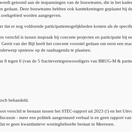
t wordt getoond aan de inspanningen van de bouwteams, die in het kade
en gedaan. Deze bouwteams hebben ook kanttekeningen geplaatst bij d
ls zoekgebied worden aangegeven.
r dat er nog voldoende participatiemogelijkheden komen als de specifi
een verschil is tussen inspraak bij concrete projecten en participatie b
. Gerrit van der Bijl heeft het concrete voorstel gedaan om eerst een re
onderwerp opnieuw op de raadsagenda te plaatsen.
n 8 tegen 6 (van de 5 fractievertegenwoordigers van BRUG-M & partnes
 toch behandeld.
root verschil te bestaan tussen het STEC-rapport uit 2023 (!) en het U
discussie - meer een politiek aangestuurd verhaal is en geen rapport van
dat er geen kwantitatieve woningbehoefte bestaat in Meerssen.