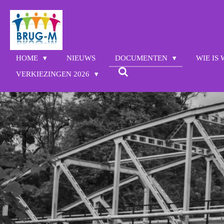
Ga
direct
naar
de
hoofdinhoud
HOME
NIEUWS
DOCUMENTEN
WIE IS
VERKIEZINGEN 2026