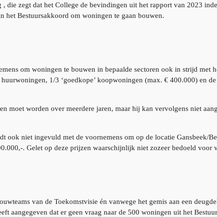
die zegt dat het College de bevindingen uit het rapport van 2023 inderd
ie in het Bestuursakkoord om woningen te gaan bouwen.
ornemens om woningen te bouwen in bepaalde sectoren ook in strijd met 
le huurwoningen, 1/3 ‘goedkope’ koopwoningen (max. € 400.000) en de
ien moet worden over meerdere jaren, maar hij kan vervolgens niet aan
dt ook niet ingevuld met de voornemens om op de locatie Gansbeek/B
0.000,-. Gelet op deze prijzen waarschijnlijk niet zozeer bedoeld voor
ouwteams van de Toekomstvisie én vanwege het gemis aan een deugdel
ft aangegeven dat er geen vraag naar de 500 woningen uit het Bestuur