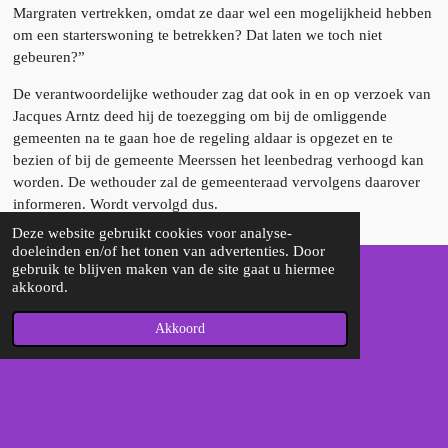
Margraten vertrekken, omdat ze daar wel een mogelijkheid hebben
om een starterswoning te betrekken? Dat laten we toch niet
gebeuren?”
De verantwoordelijke wethouder zag dat ook in en op verzoek van
Jacques Arntz deed hij de toezegging om bij de omliggende
gemeenten na te gaan hoe de regeling aldaar is opgezet en te
bezien of bij de gemeente Meerssen het leenbedrag verhoogd kan
worden. De wethouder zal de gemeenteraad vervolgens daarover
informeren. Wordt vervolgd dus.
Deze website gebruikt cookies voor analyse-
doeleinden en/of het tonen van advertenties. Door
gebruik te blijven maken van de site gaat u hiermee
akkoord.
F
a
Akkoord
c
e
Delen
b
o
© 2022 - 2026 Brug-M
o
Powered by
JouwWeb
k