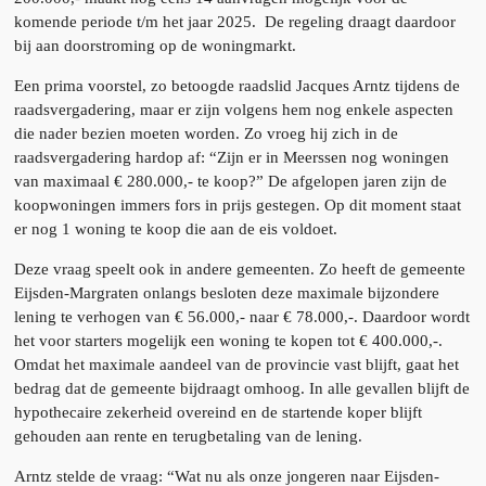
komende periode t/m het jaar 2025. De regeling draagt daardoor
bij aan doorstroming op de woningmarkt.
Een prima voorstel, zo betoogde raadslid Jacques Arntz tijdens de
raadsvergadering, maar er zijn volgens hem nog enkele aspecten
die nader bezien moeten worden. Zo vroeg hij zich in de
raadsvergadering hardop af: “Zijn er in Meerssen nog woningen
van maximaal € 280.000,- te koop?” De afgelopen jaren zijn de
koopwoningen immers fors in prijs gestegen. Op dit moment staat
er nog 1 woning te koop die aan de eis voldoet.
Deze vraag speelt ook in andere gemeenten. Zo heeft de gemeente
Eijsden-Margraten onlangs besloten deze maximale bijzondere
lening te verhogen van € 56.000,- naar € 78.000,-. Daardoor wordt
het voor starters mogelijk een woning te kopen tot € 400.000,-.
Omdat het maximale aandeel van de provincie vast blijft, gaat het
bedrag dat de gemeente bijdraagt omhoog. In alle gevallen blijft de
hypothecaire zekerheid overeind en de startende koper blijft
gehouden aan rente en terugbetaling van de lening.
Arntz stelde de vraag: “Wat nu als onze jongeren naar Eijsden-