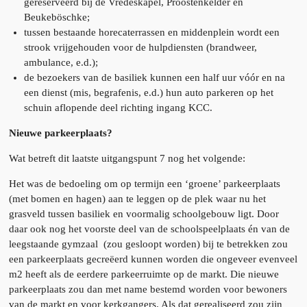
gereserveerd bij de Vredeskapel, Proostenkelder en
Beukeböschke;
tussen bestaande horecaterrassen en middenplein wordt een
strook vrijgehouden voor de hulpdiensten (brandweer,
ambulance, e.d.);
de bezoekers van de basiliek kunnen een half uur vóór en na
een dienst (mis, begrafenis, e.d.) hun auto parkeren op het
schuin aflopende deel richting ingang KCC.
Nieuwe parkeerplaats?
Wat betreft dit laatste uitgangspunt 7 nog het volgende:
Het was de bedoeling om op termijn een ‘groene’ parkeerplaats
(met bomen en hagen) aan te leggen op de plek waar nu het
grasveld tussen basiliek en voormalig schoolgebouw ligt. Door
daar ook nog het voorste deel van de schoolspeelplaats én van de
leegstaande gymzaal (zou gesloopt worden) bij te betrekken zou
een parkeerplaats gecreëerd kunnen worden die ongeveer evenveel
m2 heeft als de eerdere parkeerruimte op de markt. Die nieuwe
parkeerplaats zou dan met name bestemd worden voor bewoners
van de markt en voor kerkgangers. Als dat gerealiseerd zou zijn