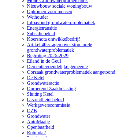
Motie Grondwaterproblematiek
Nieuwbouw sociale woningbouw
Opkomen voor mensen
Wethouder
Infoavond grondwaterproblematiek
Energietransitie
Subsidiebeleid
Koersnota ontwikkelbedrijf
Artikel 40-vragen over structurele
grondwaterproblematiek
Begroting 2026-2029
Eiland in de Geul
Dementievriendelijke gemeente
Oorzaak grondwaterproblematiek aangetoond
De Ketel
Grondwateractie
Onroerend Zaakbelasting
Sluiting Ketel
Gezondheidsbeleid
Werkgeverscommissie
OZB
Grondwater
AutoMaatje
Openbaarheid
Rotunda2