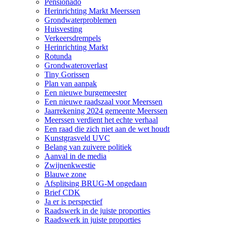
Pensionado
Herinrichting Markt Meerssen
Grondwaterproblemen
Huisvesting
Verkeersdrempels
Herinrichting Markt
Rotunda
Grondwateroverlast
Tiny Gorissen
Plan van aanpak
Een nieuwe burgemeester
Een nieuwe raadszaal voor Meerssen
Jaarrekening 2024 gemeente Meerssen
Meerssen verdient het echte verhaal
Een raad die zich niet aan de wet houdt
Kunstgrasveld UVC
Belang van zuivere politiek
Aanval in de media
Zwijnenkwestie
Blauwe zone
Afsplitsing BRUG-M ongedaan
Brief CDK
Ja er is perspectief
Raadswerk in de juiste proporties
Raadswerk in juiste proporties