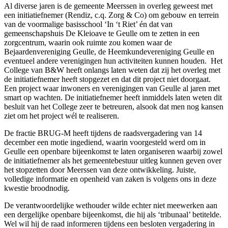
Al diverse jaren is de gemeente Meerssen in overleg geweest met
een initiatiefnemer (Rendiz, c.q. Zorg & Co) om gebouw en terrein
van de voormalige basisschool ‘In ‘t Riet’ én dat van
gemeenschapshuis De Kleioave te Geulle om te zetten in een
zorgcentrum, waarin ook ruimte zou komen waar de
Bejaardenvereniging Geulle, de Heemkundevereniging Geulle en
eventueel andere verenigingen hun activiteiten kunnen houden. Het
College van B&W heeft onlangs laten weten dat zij het overleg met
de initiatiefnemer heeft stopgezet en dat dit project niet doorgaat.
Een project waar inwoners en verenigingen van Geulle al jaren met
smart op wachten. De initiatiefnemer heeft inmiddels laten weten dit
besluit van het College zeer te betreuren, alsook dat men nog kansen
ziet om het project wél te realiseren.
De fractie BRUG-M heeft tijdens de raadsvergadering van 14
december een motie ingediend, waarin voorgesteld werd om in
Geulle een openbare bijeenkomst te laten organiseren waarbij zowel
de initiatiefnemer als het gemeentebestuur uitleg kunnen geven over
het stopzetten door Meerssen van deze ontwikkeling. Juiste,
volledige informatie en openheid van zaken is volgens ons in deze
kwestie broodnodig.
De verantwoordelijke wethouder wilde echter niet meewerken aan
een dergelijke openbare bijeenkomst, die hij als ‘tribunaal’ betitelde.
Wel wil hij de raad informeren tijdens een besloten vergadering in