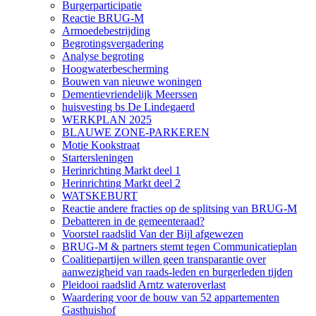
Burgerparticipatie
Reactie BRUG-M
Armoedebestrijding
Begrotingsvergadering
Analyse begroting
Hoogwaterbescherming
Bouwen van nieuwe woningen
Dementievriendelijk Meerssen
huisvesting bs De Lindegaerd
WERKPLAN 2025
BLAUWE ZONE-PARKEREN
Motie Kookstraat
Startersleningen
Herinrichting Markt deel 1
Herinrichting Markt deel 2
WATSKEBURT
Reactie andere fracties op de splitsing van BRUG-M
Debatteren in de gemeenteraad?
Voorstel raadslid Van der Bijl afgewezen
BRUG-M & partners stemt tegen Communicatieplan
Coalitiepartijen willen geen transparantie over
aanwezigheid van raads-leden en burgerleden tijden
Pleidooi raadslid Arntz wateroverlast
Waardering voor de bouw van 52 appartementen
Gasthuishof