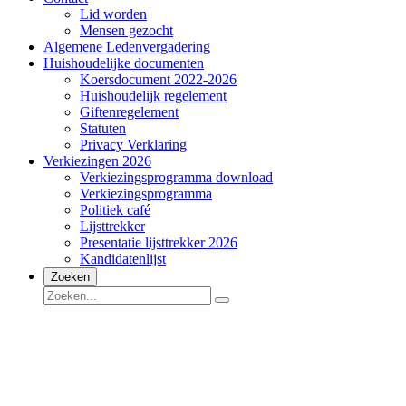
Lid worden
Mensen gezocht
Algemene Ledenvergadering
Huishoudelijke documenten
Koersdocument 2022-2026
Huishoudelijk regelement
Giftenregelement
Statuten
Privacy Verklaring
Verkiezingen 2026
Verkiezingsprogramma download
Verkiezingsprogramma
Politiek café
Lijsttrekker
Presentatie lijsttrekker 2026
Kandidatenlijst
Zoeken