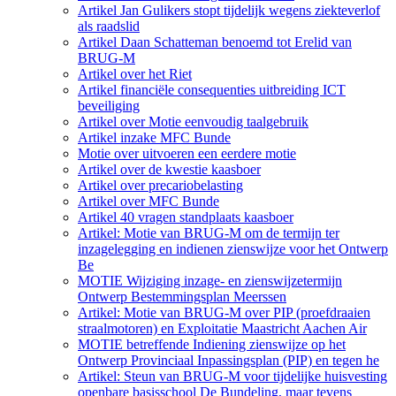
Artikel Jan Gulikers stopt tijdelijk wegens ziekteverlof
als raadslid
Artikel Daan Schatteman benoemd tot Erelid van
BRUG-M
Artikel over het Riet
Artikel financiële consequenties uitbreiding ICT
beveiliging
Artikel over Motie eenvoudig taalgebruik
Artikel inzake MFC Bunde
Motie over uitvoeren een eerdere motie
Artikel over de kwestie kaasboer
Artikel over precariobelasting
Artikel over MFC Bunde
Artikel 40 vragen standplaats kaasboer
Artikel: Motie van BRUG-M om de termijn ter
inzagelegging en indienen zienswijze voor het Ontwerp
Be
MOTIE Wijziging inzage- en zienswijzetermijn
Ontwerp Bestemmingsplan Meerssen
Artikel: Motie van BRUG-M over PIP (proefdraaien
straalmotoren) en Exploitatie Maastricht Aachen Air
MOTIE betreffende Indiening zienswijze op het
Ontwerp Provinciaal Inpassingsplan (PIP) en tegen he
Artikel: Steun van BRUG-M voor tijdelijke huisvesting
openbare basisschool De Bundeling, maar tevens