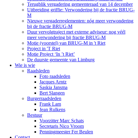
Terugblik vergadering gemeenteraad van 14 december
Uitbreiding griffie: Verwondering bij de fractie BRUG-
M
Nieuwe vergaderreglementen: nóg meer verwondering
bij de fractie BRUG-M
Duur vervolgtraject met externe adviseur: nog véél
meer verwondering bij fractie BRUG-M
Motie (voorstel) van BRUG-M in 't Riet
Project in 'T Riet
Motie Project ‘In ’t Riet’
De duurste gemeente van Limburg
Wie is wie
Raadsleden
Foto raadsleden
Jacques Arntz
Saskia Jansma
Bert Slangen
Burgerraadsleden
Frank Lam
Jean Rulkens
Bestuur
Voorzitter Marc Schats
Secretaris Nico Vroom
Penningmeester Fer Beulen
Contact