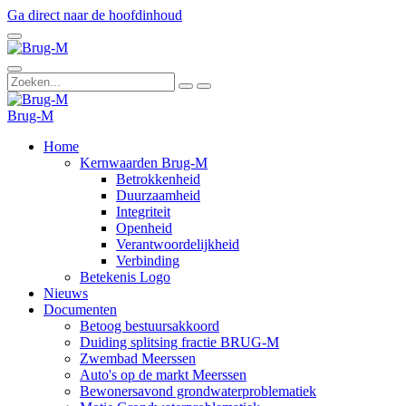
Ga direct naar de hoofdinhoud
Brug-M
Home
Kernwaarden Brug-M
Betrokkenheid
Duurzaamheid
Integriteit
Openheid
Verantwoordelijkheid
Verbinding
Betekenis Logo
Nieuws
Documenten
Betoog bestuursakkoord
Duiding splitsing fractie BRUG-M
Zwembad Meerssen
Auto's op de markt Meerssen
Bewonersavond grondwaterproblematiek