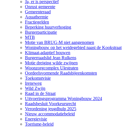
Ja, er is perspectief
Onrust gemeente
Gemeenteraad
Aquathermie
Fractiegelden
Beperking huurverhoging
Burgerparticipatie
MTB
Motie van BRUG-M niet aangenomen
Woningbouw op het weidegebied naast de Kookstraat
Klimaat-adaptief bouwen
Burgerraadslid Jean Rulkens
Motie dreiging wilde zwijnen
Woonzorgcomplex Ulestraten
Oordeelsvormende Raadsbijeenkomsten
Toekomstvisie
Ireneweg
Wild Zwijn
Raad in de Straat
Uitvoeringsprogramma Woningbouw 2024
Raadsbesluit Voorkeursrecht
Verordening jeugdhulp 2025
Nieuw accommodatiebeleid
Energievisie
Toerisme-beleid