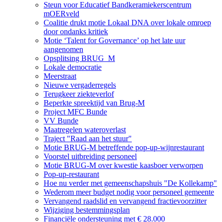
Steun voor Educatief Bandkeramiekerscentrum
mOERveld
Coalitie drukt motie Lokaal DNA over lokale omroep
door ondanks kritiek
Motie ‘Talent for Governance’ op het late uur
aangenomen
Opsplitsing BRUG_M
Lokale democratie
Meerstraat
Nieuwe vergaderregels
Terugkeer ziekteverlof
Beperkte spreektijd van Brug-M
Project MFC Bunde
VV Bunde
Maatregelen wateroverlast
Traject "Raad aan het stuur"
Motie BRUG-M betreffende pop-up-wijnrestaurant
Voorstel uitbreiding personeel
Motie BRUG-M over kwestie kaasboer verworpen
Pop-up-restaurant
Hoe nu verder met gemeenschapshuis "De Kollekamp"
Wederom meer budget nodig voor personeel gemeente
Vervangend raadslid en vervangend fractievoorzitter
Wijziging bestemmingsplan
Financiële ondersteuning met € 28.000