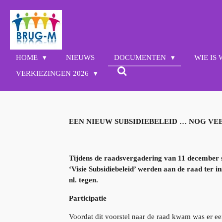
Ga
direct
naar
de
hoofdinhoud
HOME
NIEUWS
DOCUMENTEN
WIE IS
VERKIEZINGEN 2026
EEN NIEUW SUBSIDIEBELEID … NOG VE
Tijdens de raadsvergadering van 11 december s
‘Visie Subsidiebeleid’ werden aan de raad ter
nl. tegen.
Participatie
Voordat dit voorstel naar de raad kwam was er een