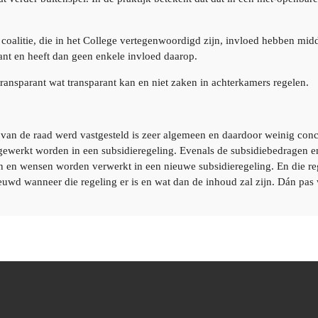
de coalitie, die in het College vertegenwoordigd zijn, invloed hebben m
ant en heeft dan geen enkele invloed daarop.
transparant wat transparant kan en niet zaken in achterkamers regelen.
van de raad werd vastgesteld is zeer algemeen en daardoor weinig concr
ewerkt worden in een subsidieregeling. Evenals de subsidiebedragen e
en en wensen worden verwerkt in een nieuwe subsidieregeling. En die r
ieuwd wanneer die regeling er is en wat dan de inhoud zal zijn. Dán pas