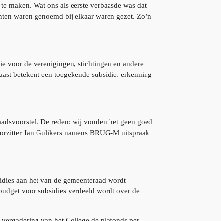
te maken. Wat ons als eerste verbaasde was dat
panten waren genoemd bij elkaar waren gezet. Zo’n
e voor de verenigingen, stichtingen en andere
naast betekent een toegekende subsidie: erkenning
raadsvoorstel. De reden: wij vonden het geen goed
evoorzitter Jan Gulikers namens BRUG-M uitspraak
bsidies aan het van de gemeenteraad wordt
lbudget voor subsidies verdeeld wordt over de
re vergadering van het College de plafonds per