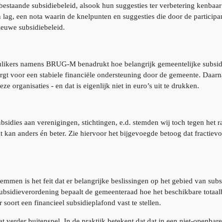
staande subsidiebeleid, alsook hun suggesties ter verbetering kenbaar 
n lag, een nota waarin de knelpunten en suggesties die door de partici
nieuwe subsidiebeleid.
Gulikers namens BRUG-M benadrukt hoe belangrijk gemeentelijke subsidi
orgt voor een stabiele financiële ondersteuning door de gemeente. Daar
 organisaties - en dat is eigenlijk niet in euro’s uit te drukken.
idies aan verenigingen, stichtingen, e.d. stemden wij toch tegen het 
at kan anders én beter. Zie hiervoor het bijgevoegde betoog dat fracti
temmen is het feit dat er belangrijke beslissingen op het gebied van su
subsidieverordening bepaalt de gemeenteraad hoe het beschikbare totaa
 soort een financieel subsidieplafond vast te stellen.
at verder buitenspel. In de praktijk betekent dat dat in een niet-openba