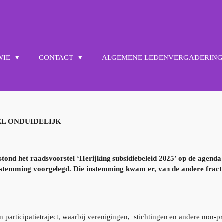
 WIE
CONTACT
ALGEMENE LEDENVERGADERIN
EL ONDUIDELIJK
tond het raadsvoorstel ‘Herijking subsidiebeleid 2025’ op de agenda
 instemming voorgelegd. Die instemming kwam er, van de andere fra
 participatietraject, waarbij verenigingen, stichtingen en andere non-pr