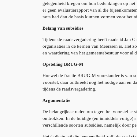
gelegenheid kregen om hun bedenkingen op het be
er geen evaluatierapport van al die bijeenkomste
nota had dan de basis kunnen vormen voor het 
Belang van subsidies
Tijdens de raadsvergadering heeft raadslid Jan 
organisaties in de kernen van Meerssen is. Het z
en waardering van het gemeentebestuur voor al deze
Opstelling BRUG-M
Hoewel de fractie BRUG-M voorstander is van subs
voorstel, daar ontbreekt nog het nodige aan en d
tijdens de raadsvergadering.
Argumentatie
De belangrijkste reden om tegen het voorstel te s
onttrokken. In de huidige (en inmiddels vorige) 
verschillende soorten subsidies, namelijk door per
Het College wil die bevoegdheid zelf, de raad sta