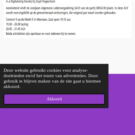
Deze website gebruikt cookies voor analyse-
doeleinden en/of het tonen van advertenties. Door
gebruik te blijven maken van de site gaat u hiermee
akkoord.
F
a
Akkoord
c
e
Delen
b
o
© 2022 - 2026 Brug-M
o
Powered by
JouwWeb
k