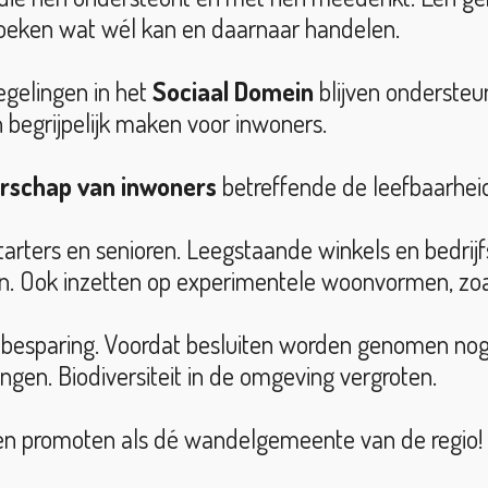
Zoeken wat wél kan en daarnaar handelen.
egelingen in het
Sociaal Domein
blijven ondersteu
 begrijpelijk maken voor inwoners.
rschap van inwoners
betreffende de leefbaarheid
tarters en senioren. Leegstaande winkels en bedri
n. Ook inzetten op experimentele woonvormen, zoa
ebesparing. Voordat besluiten worden genomen nog
ngen. Biodiversiteit in de omgeving vergroten.
en promoten als dé wandelgemeente van de regio!