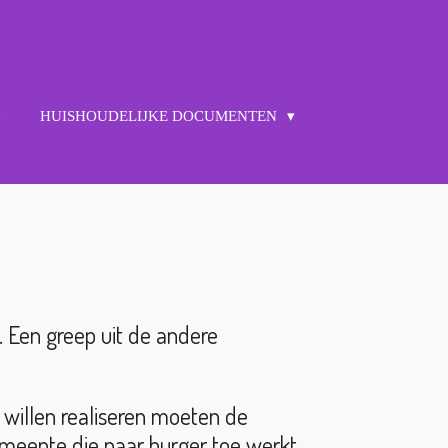
G
HUISHOUDELIJKE DOCUMENTEN
 Een greep uit de andere
 willen realiseren moeten de
meente die naar burger toe werkt