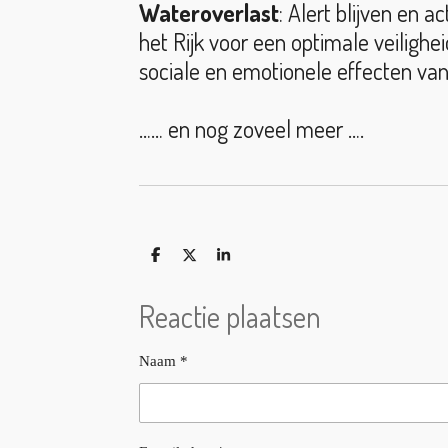
Wateroverlast
: Alert blijven en
het Rijk voor een optimale veiligh
sociale en emotionele effecten va
…… en nog zoveel meer ….
D
D
S
e
e
h
l
e
a
Reactie plaatsen
e
l
r
n
e
Naam *