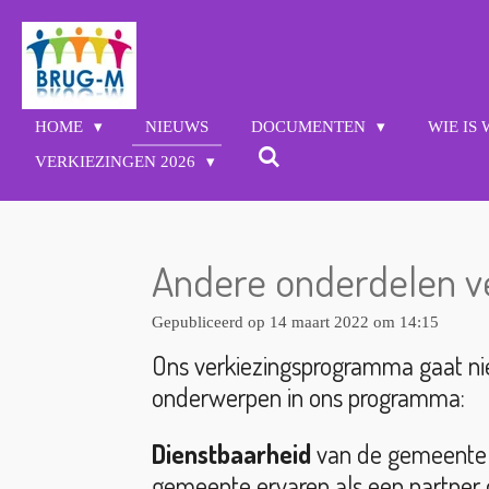
Ga
direct
naar
de
hoofdinhoud
HOME
NIEUWS
DOCUMENTEN
WIE IS
VERKIEZINGEN 2026
Andere onderdelen v
Gepubliceerd op 14 maart 2022 om 14:15
Ons verkiezingsprogramma gaat nie
onderwerpen in ons programma:
Dienstbaarheid
van de gemeente v
gemeente ervaren als een partner